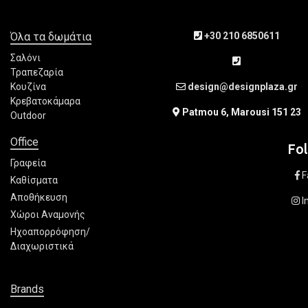
Όλα τα δωμάτια
+30 210 6850611
Σαλόνι
Τραπεζαρία
Κουζίνα
design@designplaza.gr
Κρεβατοκάμαρα
Patmou 6, Marousi 151 23
Outdoor
Office
Fo
Γραφεία
F
Καθίσματα
Αποθήκευση
I
Χώροι Αναμονής
Ηχοαπορρόφηση/
Διαχωριστικά
Brands