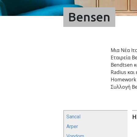
Bensen
Μια Νέα Ιτ
Εταιρεία B
Bendtsen κ
Radius και
Homework κ
Συλλογή Be
H
Sancal
Arper
Vondom