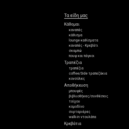
Τα είδη μας
Κάθομαι
καναπές
κάθισμα
lounge καθίσματα
καναπές - Κρεβάτι
σκαμπώ
πουφ και πάγκοι
Τραπέζια
τραπέζια
coffee/Side τραπεζάκια
κονσόλες
Αποθήκευση
μπουφές
βιβλιοθήκες/συνθέσεις
τοίχου
κομοδίνο
συρταριέρες
walk-in ντουλάπα
Κρεβάτια