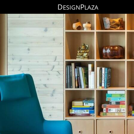
D
P
ESIGN
LAZA