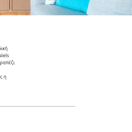
δική
iels
τραπέζι
ς η