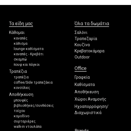
Τα είδη μας
Όλα τα δωμάτια
Κάθομαι
Σαλόνι
καναπές
Τραπεζαρία
κάθισμα
Κουζίνα
lounge καθίσματα
Κρεβατοκάμαρα
καναπές - Κρεβάτι
Outdoor
σκαμπώ
πουφ και πάγκοι
Office
Τραπέζια
Γραφεία
τραπέζια
coffee/Side τραπεζάκια
Καθίσματα
κονσόλες
Αποθήκευση
Αποθήκευση
Χώροι Αναμονής
μπουφές
βιβλιοθήκες/συνθέσεις
Ηχοαπορρόφηση/
τοίχου
Διαχωριστικά
κομοδίνο
συρταριέρες
walk-in ντουλάπα
Brands