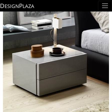
D
P
ESIGN
LAZA