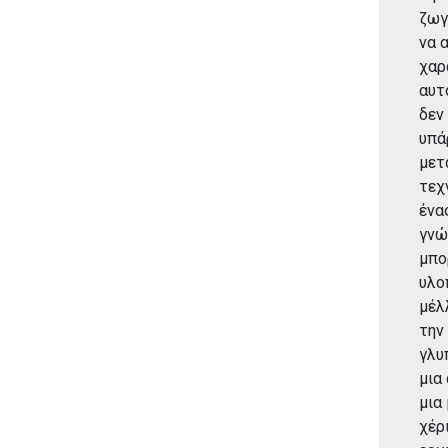
ζωγ
να 
χαρ
αυτ
δεν
υπά
μετ
τεχ
ένα
γνώ
μπο
υλο
μέλ
την
γλυ
μια
μια
χέρ