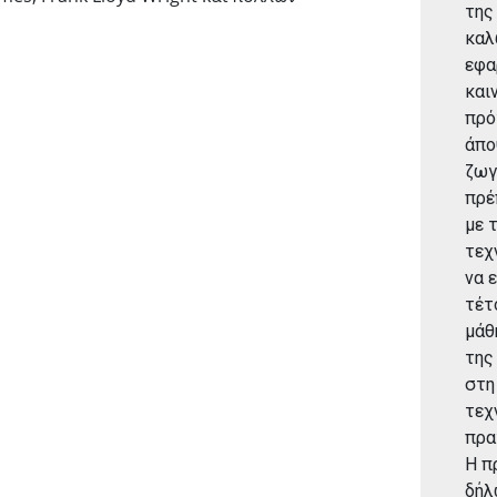
της
καλ
εφα
και
πρό
άπο
ζωγ
πρέ
με 
τεχ
να ε
τέτ
μάθ
της
στη
τεχ
πρα
Η π
δήλ