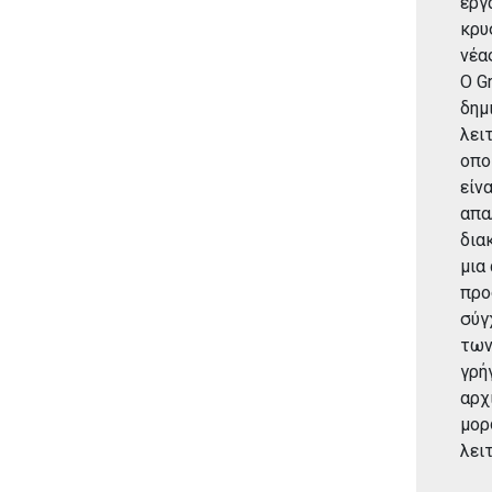
εργ
κρυ
νέα
Ο G
δημ
λει
οπο
είν
απα
δια
μια
προ
σύγ
των
γρή
αρχ
μορ
λει