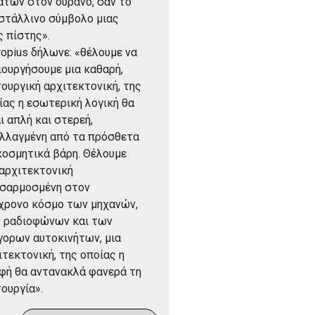
ατών στον ουρανό, σαν το
στάλλινο σύμβολο μιας
ς πίστης».
ropius δήλωνε: «θέλουμε να
ιουργήσουμε μια καθαρή,
τουργική αρχιτεκτονική, της
ίας η εσωτερική λογική θα
αι απλή και στερεή,
λλαγμένη από τα πρόσθετα
κοσμητικά βάρη. Θέλουμε
 αρχιτεκτονική
σαρμοσμένη στον
χρονο κόσμο των μηχανών,
 ραδιοφώνων και των
γορων αυτοκινήτων, μια
ιτεκτονική, της οποίας η
φή θα αντανακλά φανερά τη
τουργία».