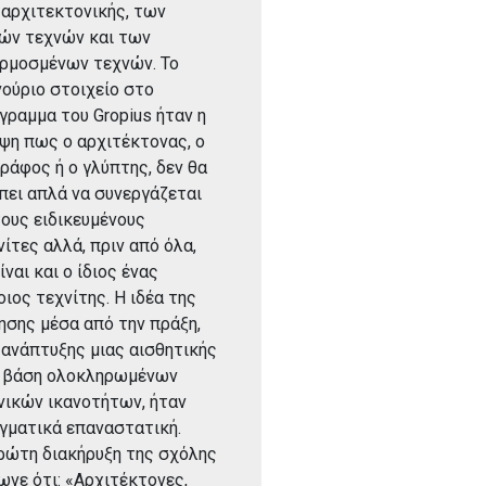
 αρχιτεκτονικής, των
ών τεχνών και των
ρμοσμένων τεχνών. Το
νούριο στοιχείο στο
γραμμα του Gropius ήταν η
ψη πως ο αρχιτέκτονας, ο
ράφος ή ο γλύπτης, δεν θα
πει απλά να συνεργάζεται
τους ειδικευμένους
νίτες αλλά, πριν από όλα,
ίναι και ο ίδιος ένας
οιος τεχνίτης. Η ιδέα της
ησης μέσα από την πράξη,
 ανάπτυξης μιας αισθητικής
 βάση ολοκληρωμένων
νικών ικανοτήτων, ήταν
γματικά επαναστατική.
ρώτη διακήρυξη της σχόλης
ωνε ότι: «Αρχιτέκτονες,