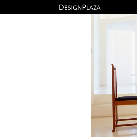
D
P
ESIGN
LAZA