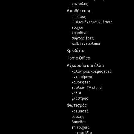
κονσόλες
Αποθήκευση
μπουφές
βιβλιοθήκες/συνθέσεις
τοίχου
κομοδίνο
συρταριέρες
walk-in ντουλάπα
Κρεβάτια
Home Office
Αξεσουάρ και άλλα
καλόγηροι/κρεμάστρες
αντικείμενα
καθρέφτες
τρόλευ - TV stand
χαλιά
γλάστρες
Φωτισμός
κρεμαστά
οροφής
δαπέδου
επιτοίχεια
επιτραπέζια