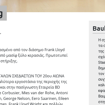
g
Bau
T
Η σ
τα 
ιασμένο από τον διάσημο Frank Lloyd
της
από μασίφ ξύλο κερασιάς. Πρωτοτυπεί
σχό
 στήριξης.
Staa
δημ
τον
ΓΑΛΩΝ ΣΧΕΔΙΑΣΤΩΝ ΤΟΥ 20ου ΑΙΩΝΑ
συγ
αλύτερα εργοστάσια της περιοχής της
καλ
 και στην πασίγνωστη Εταιρεία BD
εφα
Corbusier, Mies van der Rohe, Antoni
Βαι
h, George Nelson, Eero Saarinen, Eileen
στη
ames, Frank Lloyd Wright και πολλών