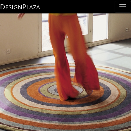
D
P
ESIGN
LAZA