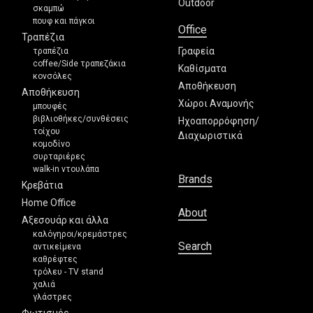
Outdoor
σκαμπώ
πουφ και πάγκοι
Office
Τραπέζια
Γραφεία
τραπέζια
coffee/Side τραπεζάκια
Καθίσματα
κονσόλες
Αποθήκευση
Αποθήκευση
Χώροι Αναμονής
μπουφές
βιβλιοθήκες/συνθέσεις
Ηχοαπορρόφηση/
τοίχου
Διαχωριστικά
κομοδίνο
συρταριέρες
walk-in ντουλάπα
Brands
Κρεβάτια
Home Office
About
Αξεσουάρ και άλλα
καλόγηροι/κρεμάστρες
Search
αντικείμενα
καθρέφτες
τρόλευ - TV stand
χαλιά
γλάστρες
Φωτισμός