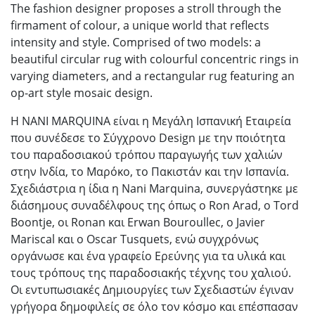
The fashion designer proposes a stroll through the
firmament of colour, a unique world that reflects
intensity and style. Comprised of two models: a
beautiful circular rug with colourful concentric rings in
varying diameters, and a rectangular rug featuring an
op-art style mosaic design.
Η NANI MARQUINA είναι η Μεγάλη Ισπανική Εταιρεία
που συνέδεσε το Σύγχρονο Design με την ποιότητα
του παραδοσιακού τρόπου παραγωγής των χαλιών
στην Ινδία, το Μαρόκο, το Πακιστάν και την Ισπανία.
Σχεδιάστρια η ίδια η Νani Marquina, συνεργάστηκε με
διάσημους συναδέλφους της όπως ο Ron Arad, o Tord
Boontje, oι Ronan και Erwan Bouroullec, o Javier
Mariscal και ο Oscar Tusquets, ενώ συγχρόνως
οργάνωσε και ένα γραφείο Ερεύνης για τα υλικά και
τους τρόπους της παραδοσιακής τέχνης του χαλιού.
Οι εντυπωσιακές Δημιουργίες των Σχεδιαστών έγιναν
γρήγορα δημοφιλείς σε όλο τον κόσμο και επέσπασαν