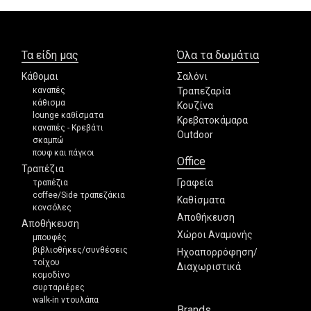
Τα είδη μας
Όλα τα δωμάτια
Κάθομαι
Σαλόνι
καναπές
Τραπεζαρία
κάθισμα
Κουζίνα
lounge καθίσματα
Κρεβατοκάμαρα
καναπές - Κρεβάτι
Outdoor
σκαμπώ
πουφ και πάγκοι
Office
Τραπέζια
Γραφεία
τραπέζια
coffee/Side τραπεζάκια
Καθίσματα
κονσόλες
Αποθήκευση
Αποθήκευση
Χώροι Αναμονής
μπουφές
βιβλιοθήκες/συνθέσεις
Ηχοαπορρόφηση/
τοίχου
Διαχωριστικά
κομοδίνο
συρταριέρες
walk-in ντουλάπα
Brands