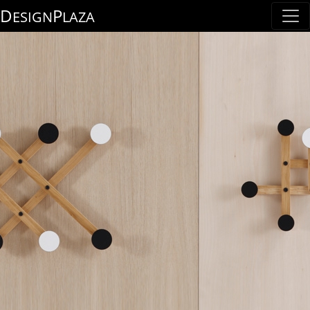
D
P
ESIGN
LAZA