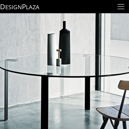
D
P
ESIGN
LAZA