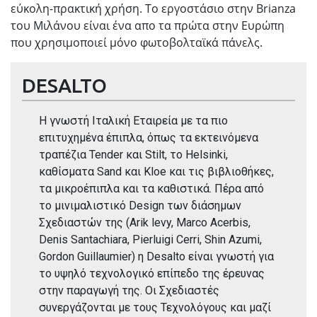
εύκολη-πρακτική χρήση. Το εργοστάσιο στην Brianza
του Μιλάνου είναι ένα απο τα πρώτα στην Ευρώπη
που χρησιμοποιεί μόνο φωτοβολταϊκά πάνελς.
DESALTO
Η γνωστή Ιταλική Εταιρεία με τα πιο
επιτυχημένα έπιπλα, όπως τα εκτεινόμενα
τραπέζια Tender και Stilt, το Helsinki,
καθίσματα Sand και Kloe και τις βιβλιοθήκες,
τα μικροέπιπλα και τα καθιστικά. Πέρα από
το μινιμαλιστικό Design των διάσημων
Σχεδιαστών της (Arik levy, Marco Acerbis,
Denis Santachiara, Pierluigi Cerri, Shin Azumi,
Gordon Guillaumier) η Desalto είναι γνωστή για
το υψηλό τεχνολογικό επίπεδο της έρευνας
στην παραγωγή της. Οι Σχεδιαστές
συνεργάζονται με τους Τεχνολόγους και μαζί