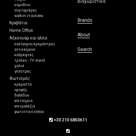
Διαχωριστικά
κομοδίνο
συρταριέρες
walk-in ντουλάπα
Brands
Κρεβάτια
Home Office
About
Αξεσουάρ και άλλα
καλόγηροι/κρεμάστρες
Search
αντικείμενα
καθρέφτες
τρόλευ - TV stand
χαλιά
γλάστρες
Φωτισμός
κρεμαστά
οροφής
δαπέδου
επιτοίχεια
επιτραπέζια
φωτιστικό κήπου
+30 210 6850611