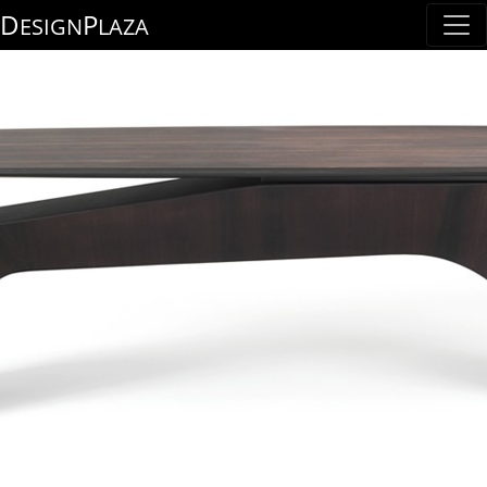
D
P
ESIGN
LAZA