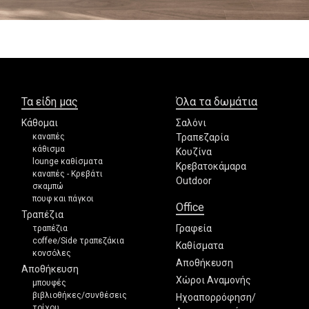
Τα είδη μας
Όλα τα δωμάτια
Κάθομαι
Σαλόνι
καναπές
Τραπεζαρία
κάθισμα
Κουζίνα
lounge καθίσματα
Κρεβατοκάμαρα
καναπές - Κρεβάτι
Outdoor
σκαμπώ
πουφ και πάγκοι
Office
Τραπέζια
Γραφεία
τραπέζια
coffee/Side τραπεζάκια
Καθίσματα
κονσόλες
Αποθήκευση
Αποθήκευση
Χώροι Αναμονής
μπουφές
βιβλιοθήκες/συνθέσεις
Ηχοαπορρόφηση/
τοίχου