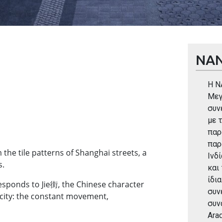
NA
Η N
Μεγ
συν
με 
παρ
παρ
 the tile patterns of Shanghai streets, a
Ινδ
s.
και
ίδια
esponds to Jie街, the Chinese character
συν
 city: the constant movement,
συν
Arad