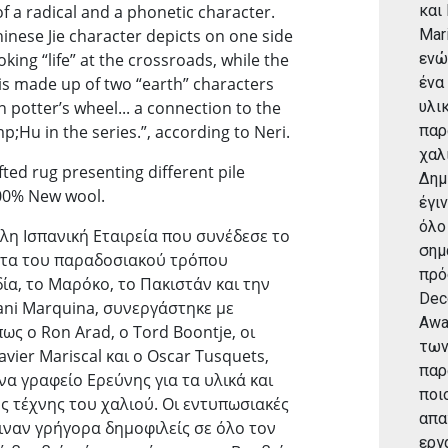
of a radical and a phonetic character.
και 
inese Jie character depicts on one side
Mari
oking “life” at the crossroads, while the
ενώ
 is made up of two “earth” characters
ένα
potter’s wheel... a connection to the
υλι
;Hu in the series.”, according to Neri.
παρ
χαλ
fted rug presenting different pile
Δημ
100% New wool.
έγι
όλο
η Ισπανική Εταιρεία που συνέδεσε το
σημ
ητα του παραδοσιακού τρόπου
πρό
ία, το Μαρόκο, το Πακιστάν και την
Deco
Νani Marquina, συνεργάστηκε με
Awa
ς ο Ron Arad, o Tord Boontje, oι
των
avier Mariscal και ο Oscar Tusquets,
παρ
α γραφείο Ερεύνης για τα υλικά και
ποι
 τέχνης του χαλιού. Οι εντυπωσιακές
απα
ιναν γρήγορα δημοφιλείς σε όλο τον
εργ