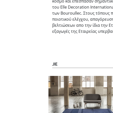
κόσμο και επέσπασαν σημαντικ
του Elle Decoration Ιnternation
των Bouroullec. Στους τόπους
ποιοτικού ελέγχου, απαγόρευση
βελτιώσεων απο την ίδια την Ετ
εξαγωγές της Εταιρείας υπερβα
JIE