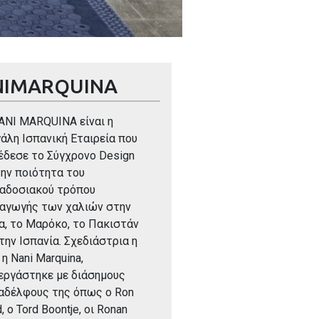
NIMARQUINA
ANI MARQUINA είναι η
άλη Ισπανική Εταιρεία που
έδεσε το Σύγχρονο Design
την ποιότητα του
αδοσιακού τρόπου
αγωγής των χαλιών στην
ία, το Μαρόκο, το Πακιστάν
 την Ισπανία. Σχεδιάστρια η
 η Νani Marquina,
εργάστηκε με διάσημους
αδέλφους της όπως ο Ron
, o Tord Boontje, oι Ronan