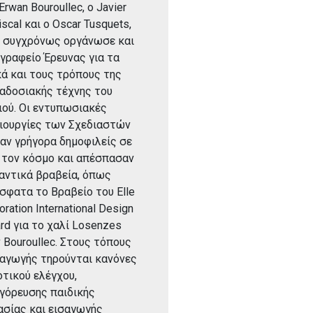
Erwan Bouroullec, o Javier
scal και ο Oscar Tusquets,
 συγχρόνως οργάνωσε και
 γραφείο Έρευνας για τα
κά και τους τρόπους της
αδοσιακής τέχνης του
ιού. Οι εντυπωσιακές
ιουργίες των Σχεδιαστών
ναν γρήγορα δημοφιλείς σε
 τον κόσμο και απέσπασαν
αντικά βραβεία, όπως
σφατα το Βραβείο του Elle
ration Ιnternational Design
rd για το χαλί Losenzes
 Bouroullec. Στους τόπους
αγωγής τηρούνται κανόνες
οτικού ελέγχου,
γόρευσης παιδικής
ασίας και εισαγωγής