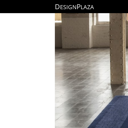
D
P
ESIGN
LAZA