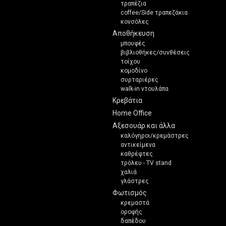
τραπέζια
coffee/Side τραπεζάκια
κονσόλες
Αποθήκευση
μπουφές
βιβλιοθήκες/συνθέσεις
τοίχου
κομοδίνο
συρταριέρες
walk-in ντουλάπα
Κρεβάτια
Home Office
Αξεσουάρ και άλλα
καλόγηροι/κρεμάστρες
αντικείμενα
καθρέφτες
τρόλευ - TV stand
χαλιά
γλάστρες
Φωτισμός
κρεμαστά
οροφής
δαπέδου