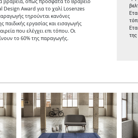
ά βραβεία, όπως πρόσφατα το Βραβείο
βελ
al Design Award για το χαλί Losenzes
Ετα
 παραγωγής τηρούνται κανόνες
τόπ
ς παιδικής εργασίας και εισαγωγής
Ετα
αιρεία που ελέγχει επι τόπου. Οι
της
ίνουν το 60% της παραγωγής.