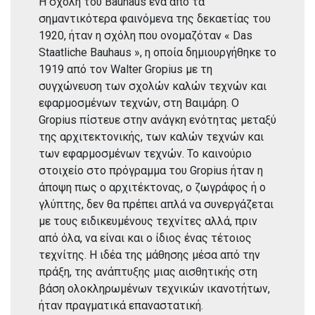
Η σχολή του Bauhaus ένα από τα
σημαντικότερα φαινόμενα της δεκαετίας του
1920, ήταν η σχόλη που ονομαζόταν « Das
Staatliche Bauhaus », η οποία δημιουργήθηκε το
1919 από τον Walter Gropius με τη
συγχώνευση των σχολών καλών τεχνών και
εφαρμοσμένων τεχνών, στη Βαιμάρη. Ο
Gropius πίστευε στην ανάγκη ενότητας μεταξύ
της αρχιτεκτονικής, των καλών τεχνών και
των εφαρμοσμένων τεχνών. Το καινούριο
στοιχείο στο πρόγραμμα του Gropius ήταν η
άποψη πως ο αρχιτέκτονας, ο ζωγράφος ή ο
γλύπτης, δεν θα πρέπει απλά να συνεργάζεται
με τους ειδικευμένους τεχνίτες αλλά, πριν
από όλα, να είναι και ο ίδιος ένας τέτοιος
τεχνίτης. Η ιδέα της μάθησης μέσα από την
πράξη, της ανάπτυξης μιας αισθητικής στη
βάση ολοκληρωμένων τεχνικών ικανοτήτων,
ήταν πραγματικά επαναστατική.