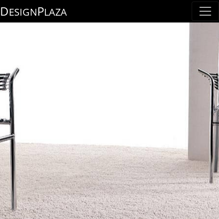
D
P
ESIGN
LAZA