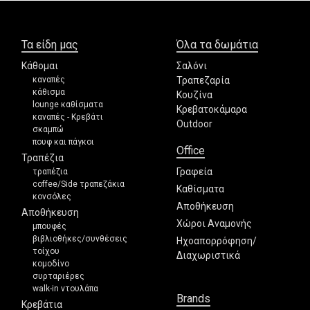
Τα είδη μας
Όλα τα δωμάτια
Κάθομαι
Σαλόνι
καναπές
Τραπεζαρία
κάθισμα
Κουζίνα
lounge καθίσματα
Κρεβατοκάμαρα
καναπές - Κρεβάτι
Outdoor
σκαμπώ
πουφ και πάγκοι
Office
Τραπέζια
Γραφεία
τραπέζια
coffee/Side τραπεζάκια
Καθίσματα
κονσόλες
Αποθήκευση
Αποθήκευση
Χώροι Αναμονής
μπουφές
βιβλιοθήκες/συνθέσεις
Ηχοαπορρόφηση/
τοίχου
Διαχωριστικά
κομοδίνο
συρταριέρες
walk-in ντουλάπα
Brands
Κρεβάτια