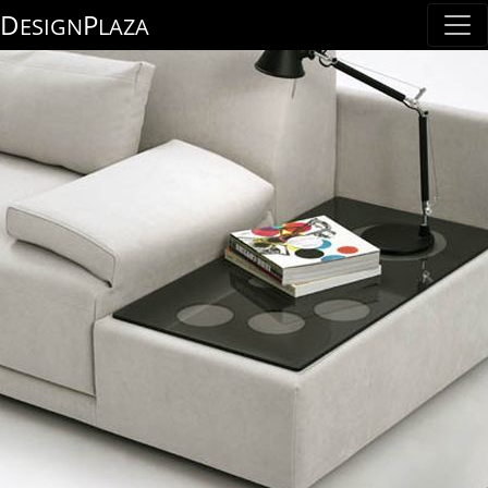
D
P
ESIGN
LAZA