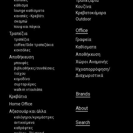
Τραπεζαρία
κάθισμα
Κουζίνα
lounge καθίσματα
Κρεβατοκάμαρα
καναπές - Κρεβάτι
Outdoor
σκαμπώ
πουφ και πάγκοι
Office
Τραπέζια
Γραφεία
τραπέζια
coffee/Side τραπεζάκια
Καθίσματα
κονσόλες
Αποθήκευση
Αποθήκευση
Χώροι Αναμονής
μπουφές
βιβλιοθήκες/συνθέσεις
Ηχοαπορρόφηση/
τοίχου
Διαχωριστικά
κομοδίνο
συρταριέρες
walk-in ντουλάπα
Brands
Κρεβάτια
Home Office
About
Αξεσουάρ και άλλα
καλόγηροι/κρεμάστρες
Search
αντικείμενα
καθρέφτες