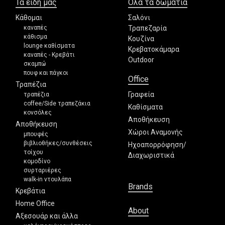
Τα είδη μας
Όλα τα δωμάτια
Κάθομαι
Σαλόνι
καναπές
Τραπεζαρία
κάθισμα
Κουζίνα
lounge καθίσματα
Κρεβατοκάμαρα
καναπές - Κρεβάτι
Outdoor
σκαμπώ
πουφ και πάγκοι
Office
Τραπέζια
Γραφεία
τραπέζια
coffee/Side τραπεζάκια
Καθίσματα
κονσόλες
Αποθήκευση
Αποθήκευση
Χώροι Αναμονής
μπουφές
βιβλιοθήκες/συνθέσεις
Ηχοαπορρόφηση/
τοίχου
Διαχωριστικά
κομοδίνο
συρταριέρες
walk-in ντουλάπα
Brands
Κρεβάτια
Home Office
About
Αξεσουάρ και άλλα