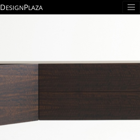
D
P
ESIGN
LAZA