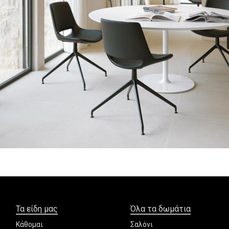
Τα είδη μας
Όλα τα δωμάτια
Κάθομαι
Σαλόνι