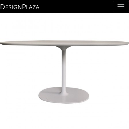
D
P
ESIGN
LAZA