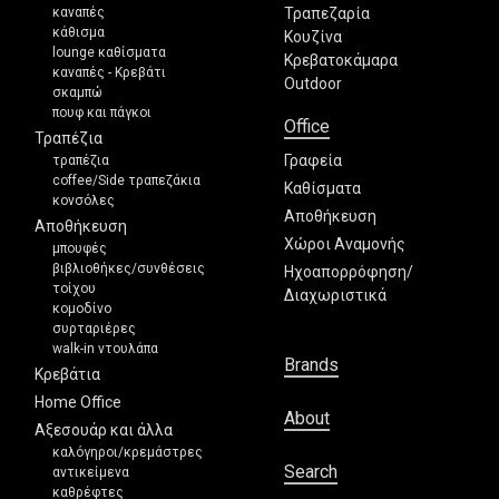
καναπές
Τραπεζαρία
κάθισμα
Κουζίνα
lounge καθίσματα
Κρεβατοκάμαρα
καναπές - Κρεβάτι
Outdoor
σκαμπώ
πουφ και πάγκοι
Office
Τραπέζια
Γραφεία
τραπέζια
coffee/Side τραπεζάκια
Καθίσματα
κονσόλες
Αποθήκευση
Αποθήκευση
Χώροι Αναμονής
μπουφές
βιβλιοθήκες/συνθέσεις
Ηχοαπορρόφηση/
τοίχου
Διαχωριστικά
κομοδίνο
συρταριέρες
walk-in ντουλάπα
Brands
Κρεβάτια
Home Office
About
Αξεσουάρ και άλλα
καλόγηροι/κρεμάστρες
Search
αντικείμενα
καθρέφτες