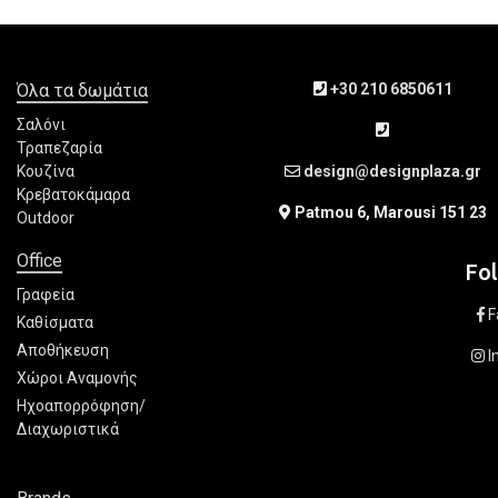
Όλα τα δωμάτια
+30 210 6850611
Σαλόνι
Τραπεζαρία
Κουζίνα
design@designplaza.gr
Κρεβατοκάμαρα
Patmou 6, Marousi 151 23
Outdoor
Office
Fo
Γραφεία
F
Καθίσματα
Αποθήκευση
I
Χώροι Αναμονής
Ηχοαπορρόφηση/
Διαχωριστικά