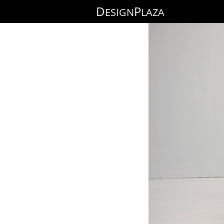
D
P
ESIGN
LAZA