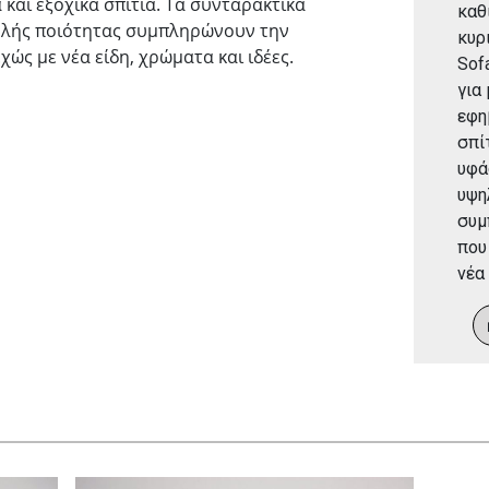
και εξοχικά σπίτια. Τα συνταρακτικά
καθ
ηλής ποιότητας συμπληρώνουν την
κυρ
ώς με νέα είδη, χρώματα και ιδέες.
Sof
για
εφη
σπί
υφά
υψη
συμ
που
νέα