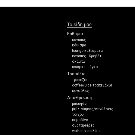
Τα είδη μας
Κάθομαι
καναπές
κάθισμα
lounge καθίσματα
καναπές - Κρεβάτι
σκαμπώ
πουφ και πάγκοι
Τραπέζια
τραπέζια
coffee/Side τραπεζάκια
κονσόλες
Αποθήκευση
μπουφές
βιβλιοθήκες/συνθέσεις
τοίχου
κομοδίνο
συρταριέρες
walk-in ντουλάπα