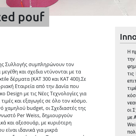
ted pouf
Inno
Η π
την
της Συλλογής συμπληρώνουν τον
φημ
 μεγέθη και σχεδια ντύνονται με τα
τις
ile δέρματα (ΚΑΤ 300 και ΚΑΤ 400).Σε
επι
ριακή Εταιρεία από την Δανία που
τιμ
ο Design με τις Νέες Τεχνολογίες για
κόσ
 τιμές και εξαγωγές σε όλο τον κόσμο.
νεα
νό χαμηλού budget, οι Σχεδιαστές της
οι 
ν γνωστό Per Weiss, δημιουργούν
με 
κά και αξεσουάρ, με κυριότερη
Wei
υ είναι ιδανικά για μικρά
πολ