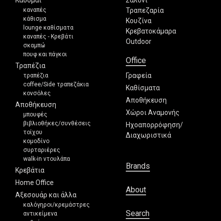
Κάθομαι
Σαλόνι
καναπές
Τραπεζαρία
κάθισμα
Κουζίνα
lounge καθίσματα
Κρεβατοκάμαρα
καναπές - Κρεβάτι
Outdoor
σκαμπώ
πουφ και πάγκοι
Office
Τραπέζια
Γραφεία
τραπέζια
coffee/Side τραπεζάκια
Καθίσματα
κονσόλες
Αποθήκευση
Αποθήκευση
Χώροι Αναμονής
μπουφές
βιβλιοθήκες/συνθέσεις
Ηχοαπορρόφηση/
τοίχου
Διαχωριστικά
κομοδίνο
συρταριέρες
walk-in ντουλάπα
Brands
Κρεβάτια
Home Office
About
Αξεσουάρ και άλλα
καλόγηροι/κρεμάστρες
Search
αντικείμενα