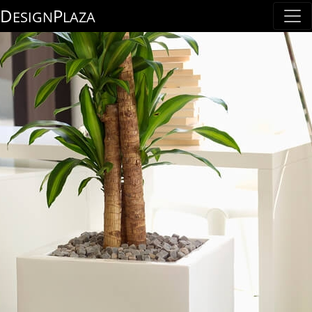
D
P
ESIGN
LAZA