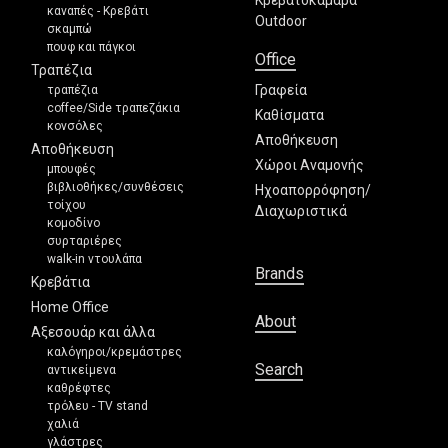
Κρεβατοκάμαρα
καναπές - Κρεβάτι
Outdoor
σκαμπώ
πουφ και πάγκοι
Office
Τραπέζια
Γραφεία
τραπέζια
coffee/Side τραπεζάκια
Καθίσματα
κονσόλες
Αποθήκευση
Αποθήκευση
Χώροι Αναμονής
μπουφές
βιβλιοθήκες/συνθέσεις
Ηχοαπορρόφηση/
τοίχου
Διαχωριστικά
κομοδίνο
συρταριέρες
walk-in ντουλάπα
Brands
Κρεβάτια
Home Office
About
Αξεσουάρ και άλλα
καλόγηροι/κρεμάστρες
Search
αντικείμενα
καθρέφτες
τρόλευ - TV stand
χαλιά
γλάστρες