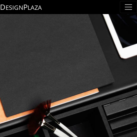
D
P
ESIGN
LAZA