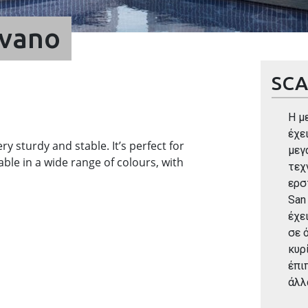
ivano
SC
H μ
έχε
y sturdy and stable. It’s perfect for
μεγ
ble in a wide range of colours, with
τεχ
ερσ
San
έχε
σε 
κυρ
έπι
άλλ