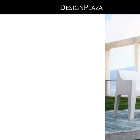
D
P
ESIGN
LAZA