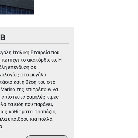
AB
εγάλη Ιταλική Εταιρεία που
ι πετύχει το ακατόρθωτο. Η
άλη επένδυση σε
νολογίες στο μεγάλο
τάσιο και η θέση του στο
 Marino της επιτρέπουν να
ι απίστευτα χαμηλές τιμές
όλα τα ειδη που παράγει,
ίως καθίσματα, τραπέζια,
πλα υπαίθρου κια πολλά
α.