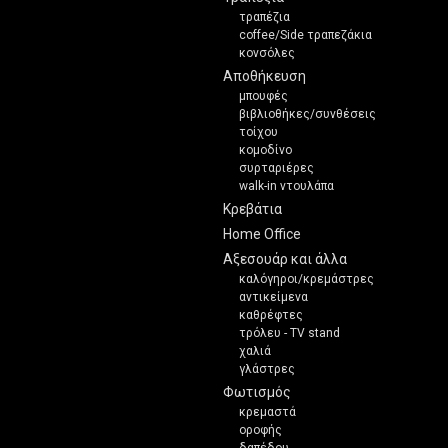
τραπέζια
coffee/Side τραπεζάκια
κονσόλες
Αποθήκευση
μπουφές
βιβλιοθήκες/συνθέσεις
τοίχου
κομοδίνο
συρταριέρες
walk-in ντουλάπα
Κρεβάτια
Home Office
Αξεσουάρ και άλλα
καλόγηροι/κρεμάστρες
αντικείμενα
καθρέφτες
τρόλευ - TV stand
χαλιά
γλάστρες
Φωτισμός
κρεμαστά
οροφής