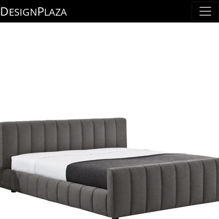
D
P
ESIGN
LAZA