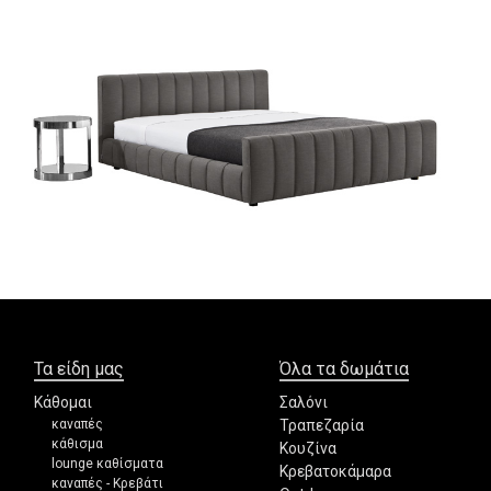
Τα είδη μας
Όλα τα δωμάτια
Κάθομαι
Σαλόνι
καναπές
Τραπεζαρία
κάθισμα
Κουζίνα
lounge καθίσματα
Κρεβατοκάμαρα
καναπές - Κρεβάτι