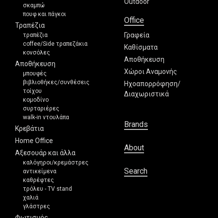
Outdoor
σκαμπώ
πουφ και πάγκοι
Office
Τραπέζια
Γραφεία
τραπέζια
coffee/Side τραπεζάκια
Καθίσματα
κονσόλες
Αποθήκευση
Αποθήκευση
Χώροι Αναμονής
μπουφές
βιβλιοθήκες/συνθέσεις
Ηχοαπορρόφηση/
τοίχου
Διαχωριστικά
κομοδίνο
συρταριέρες
walk-in ντουλάπα
Brands
Κρεβάτια
Home Office
About
Αξεσουάρ και άλλα
καλόγηροι/κρεμάστρες
Search
αντικείμενα
καθρέφτες
τρόλευ - TV stand
χαλιά
γλάστρες
Φωτισμός