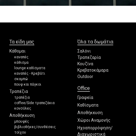
Τα είδη μας
Όλα τα δωμάτια
Κάθομαι
Σαλόνι
καναπές
Τραπεζαρία
κάθισμα
Κουζίνα
lounge καθίσματα
Κρεβατοκάμαρα
καναπές - Κρεβάτι
Outdoor
σκαμπώ
πουφ και πάγκοι
Office
Τραπέζια
Γραφεία
τραπέζια
coffee/Side τραπεζάκια
Καθίσματα
κονσόλες
Αποθήκευση
Αποθήκευση
Χώροι Αναμονής
μπουφές
βιβλιοθήκες/συνθέσεις
Ηχοαπορρόφηση/
τοίχου
Διαχωριστικά