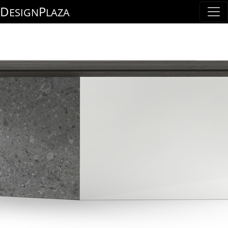
D
P
ESIGN
LAZA