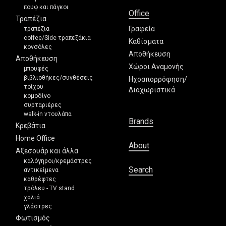
πουφ και πάγκοι
Office
Τραπέζια
Γραφεία
τραπέζια
coffee/Side τραπεζάκια
Καθίσματα
κονσόλες
Αποθήκευση
Αποθήκευση
Χώροι Αναμονής
μπουφές
βιβλιοθήκες/συνθέσεις
Ηχοαπορρόφηση/
τοίχου
Διαχωριστικά
κομοδίνο
συρταριέρες
walk-in ντουλάπα
Brands
Κρεβάτια
Home Office
About
Αξεσουάρ και άλλα
καλόγηροι/κρεμάστρες
Search
αντικείμενα
καθρέφτες
τρόλευ - TV stand
χαλιά
γλάστρες
Φωτισμός