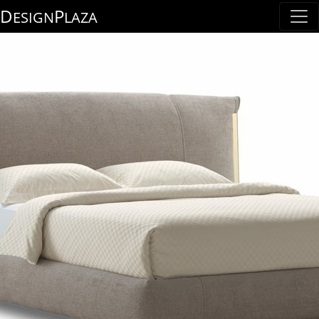
D
P
ESIGN
LAZA