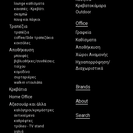
lounge καθίσματα
Κρεβατοκάμαρα
καναπές - Κρεβάτι
Outdoor
σκαμπώ
πουφ και πάγκοι
Office
Τραπέζια
Γραφεία
τραπέζια
coffee/Side τραπεζάκια
Καθίσματα
κονσόλες
Αποθήκευση
Αποθήκευση
Χώροι Αναμονής
μπουφές
βιβλιοθήκες/συνθέσεις
Ηχοαπορρόφηση/
τοίχου
Διαχωριστικά
κομοδίνο
συρταριέρες
walk-in ντουλάπα
Brands
Κρεβάτια
Home Office
About
Αξεσουάρ και άλλα
καλόγηροι/κρεμάστρες
Search
αντικείμενα
καθρέφτες
τρόλευ - TV stand
χαλιά